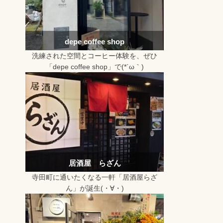
depe coffee shop
洗練された空間とコーヒー体験を、ぜひ
「depe coffee shop」で(*´ω｀)
居酒屋 らざん
寺田町に通いたくなる一軒「居酒屋らざ
ん」が誕生(・∀・)