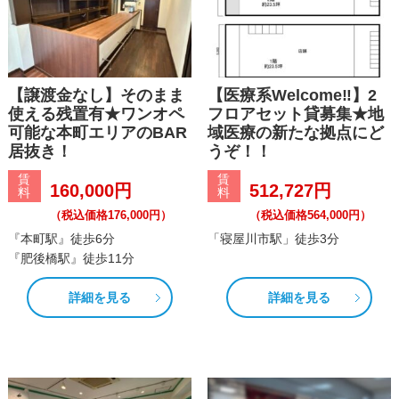
【譲渡金なし】そのまま
【医療系Welcome‼】2
使える残置有★ワンオペ
フロアセット貸募集★地
可能な本町エリアのBAR
域医療の新たな拠点にど
居抜き！
うぞ！！
賃
賃
160,000円
512,727円
料
料
（税込価格176,000円）
（税込価格564,000円）
『本町駅』徒歩6分
「寝屋川市駅」徒歩3分
『肥後橋駅』徒歩11分
詳細を見る
詳細を見る