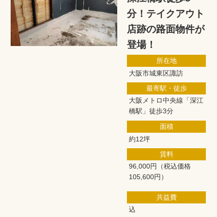
分！テイクアウト
店跡の路面物件が
登場！
所在地
大阪市城東区諏訪
最寄駅・徒歩
大阪メトロ中央線「深江
橋駅」徒歩3分
面積
約12坪
賃料
96,000円
（税込価格
105,600円）
共益費
込