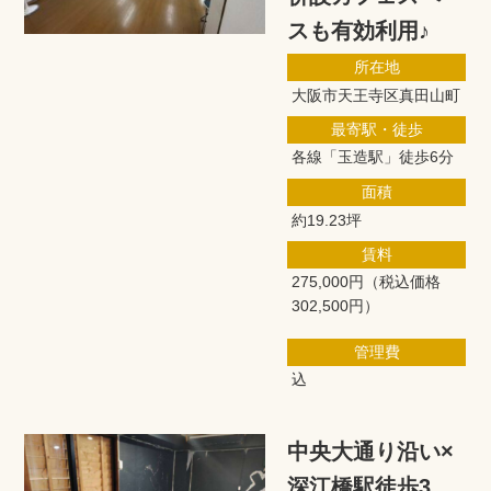
スも有効利用♪
所在地
大阪市天王寺区真田山町
最寄駅・徒歩
各線「玉造駅」徒歩6分
面積
約19.23坪
賃料
275,000円
（税込価格
302,500円）
管理費
込
中央大通り沿い×
深江橋駅徒歩3