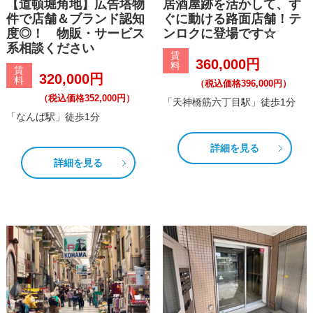
【道頓堀角地】広告塔物
居酒屋跡を活かして、す
件で店舗＆ブランド認知
ぐに動ける路面店舗！テ
度◎！ 物販・サービス
ンロクに登場です☆
系相談ください
賃
360,000円
料
賃
320,000円
料
（税込価格396,000円）
（税込価格352,000円）
「天神橋筋六丁目駅」徒歩1分
「なんば駅」徒歩1分
詳細を見る
詳細を見る