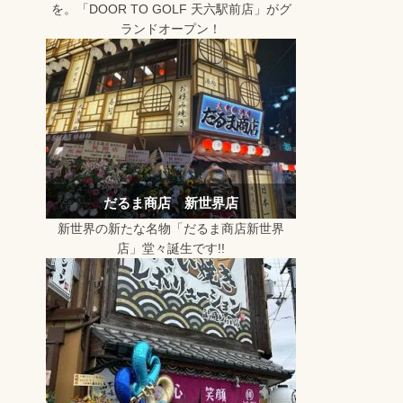
を。「DOOR TO GOLF 天六駅前店」がグ
ランドオープン！
だるま商店 新世界店
新世界の新たな名物「だるま商店新世界
店」堂々誕生です!!