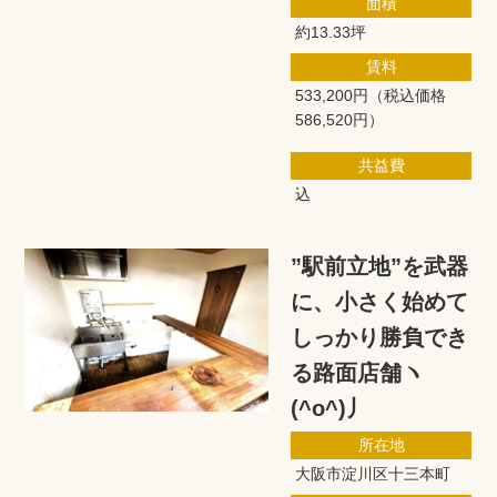
面積
約13.33坪
賃料
533,200円
（税込価格
586,520円）
共益費
込
”駅前立地”を武器
に、小さく始めて
しっかり勝負でき
る路面店舗ヽ
(^o^)丿
所在地
大阪市淀川区十三本町