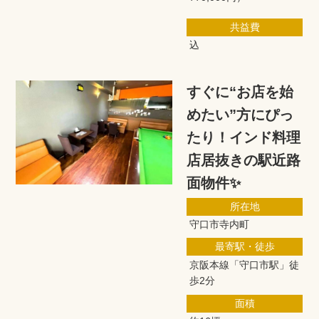
共益費
込
すぐに“お店を始
めたい”方にぴっ
たり！インド料理
店居抜きの駅近路
面物件✨
所在地
守口市寺内町
最寄駅・徒歩
京阪本線「守口市駅」徒
歩2分
面積