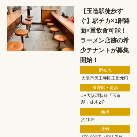
【玉造駅徒歩す
ぐ】駅チカ×1階路
面×重飲食可能！
ラーメン店跡の希
少テナントが募集
開始！
所在地
大阪市天王寺区玉造元町
最寄駅・徒歩
JR大阪環状線「玉造
駅」徒歩2分
面積
約10坪
賃料
150,000円
（税込価格