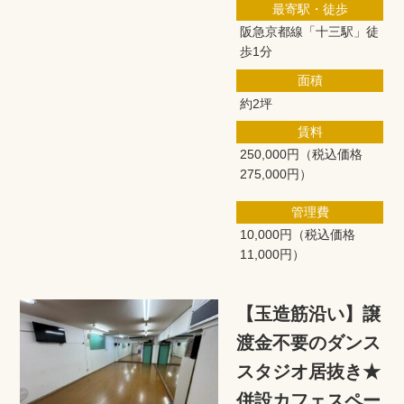
最寄駅・徒歩
阪急京都線「十三駅」徒
歩1分
面積
約2坪
賃料
250,000円
（税込価格
275,000円）
管理費
10,000円
（税込価格
11,000円）
【玉造筋沿い】譲
渡金不要のダンス
スタジオ居抜き★
併設カフェスペー