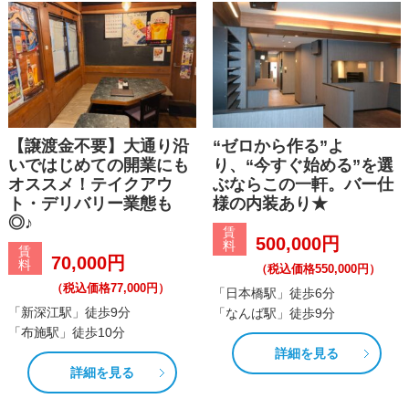
【譲渡金不要】大通り沿
“ゼロから作る”よ
いではじめての開業にも
り、“今すぐ始める”を選
オススメ！テイクアウ
ぶならこの一軒。バー仕
ト・デリバリー業態も
様の内装あり★
◎♪
賃
500,000円
料
賃
70,000円
料
（税込価格550,000円）
（税込価格77,000円）
「日本橋駅」徒歩6分
「新深江駅」徒歩9分
「なんば駅」徒歩9分
「布施駅」徒歩10分
詳細を見る
詳細を見る