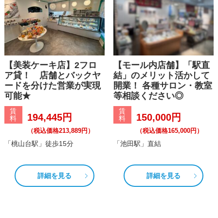
【美装ケーキ店】2フロ
【モール内店舗】「駅直
ア貸！ 店舗とバックヤ
結」のメリット活かして
ードを分けた営業が実現
開業！ 各種サロン・教室
可能★
等相談ください◎
賃
賃
194,445円
150,000円
料
料
（税込価格213,889円）
（税込価格165,000円）
「桃山台駅」徒歩15分
「池田駅」直結
詳細を見る
詳細を見る