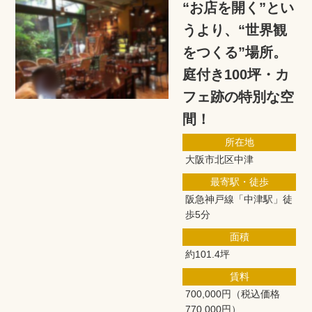
“お店を開く”とい
うより、“世界観
をつくる”場所。
庭付き100坪・カ
フェ跡の特別な空
間！
所在地
大阪市北区中津
最寄駅・徒歩
阪急神戸線「中津駅」徒
歩5分
面積
約101.4坪
賃料
700,000円
（税込価格
770,000円）