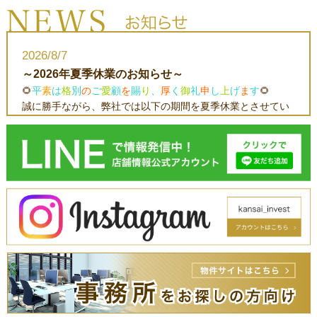
2026/8/7
～2026年夏季休業のお知らせ～
🌻
平
素
は
格
別
の
ご
愛
顧
を
賜
り
、
厚
く
御
礼
申
し
上
げ
ま
す
🌻
誠に勝手ながら、弊社では以下の期間を夏季休業とさせてい
ただきます。
ご不便をおかけいたしますが、何卒ご理解のほどお願い申し
上げます。
◆休業期間：2026
年8月13日（木）～8月16日（日）
※2026年８月17日（月）より、通常営業いたします。
また、休業期間中に頂きましたお問合せにつきましては、
2026年8月17日（月）以降、順次対応させていただきます。