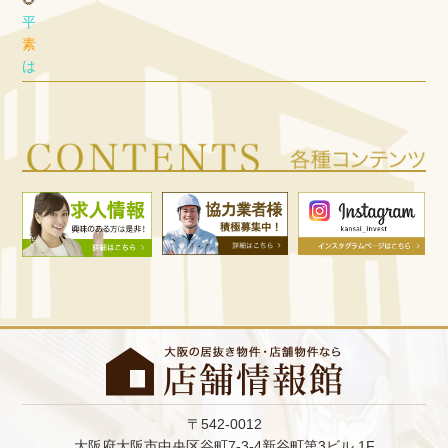
平
素
は
格
別
の
ご
愛
顧
を
賜
り
、
厚
く
御
礼
申
し
〒542-0012
上
大阪府大阪市中央区谷町7-3-4新谷町第3ビル 1F