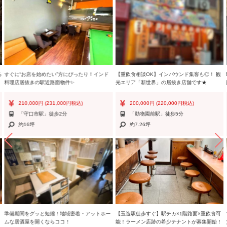
る
すぐに“お店を始めたい”方にぴったり！インド
【重飲食相談OK】インバウンド集客も◎！ 観
料理店居抜きの駅近路面物件✨
光エリア「新世界」の居抜き店舗です★
210,000円
(231,000円税込)
200,000円
(220,000円税込)
「守口市駅」徒歩2分
「動物園前駅」徒歩5分
約16坪
約7.26坪
準備期間をグッと短縮！地域密着・アットホー
【玉造駅徒歩すぐ】駅チカ×1階路面×重飲食可
ムな居酒屋を開くならココ！
能！ラーメン店跡の希少テナントが募集開始！