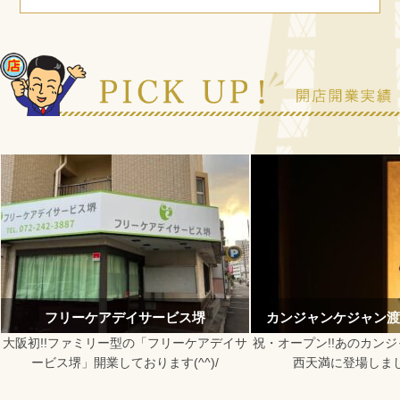
ビス堺
カンジャンケジャン渡 大阪西天満店
DOOR
リーケアデイサ
祝・オープン!!あのカンジャンケジャン渡が
最新設備で
(^^)/
西天満に登場しました(*´ω｀)
を。「DOO