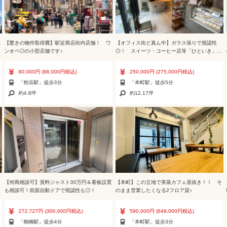
認
【驚きの物件取得費】駅近商店街内店舗！ ワ
【オフィス街ど真ん中】ガラス張りで視認性
ンオペ◎の小型店舗です♪
◎！ スイーツ・コーヒー店等「ひといき」の
場にどうぞ！
80,000円
(88,000円税込)
250,000円
(275,000円税込)
「粉浜駅」徒歩3分
「本町駅」徒歩5分
約4.8坪
約12.17坪
！
【何商相談可】賃料ジャスト30万円＆看板設置
【本町】この立地で美装カフェ居抜き！！ そ
も相談可！前面自動ドアで視認性も◎！
のまま営業したくなる2フロア貸♪
272,727円
(300,000円税込)
590,000円
(649,000円税込)
「鶴橋駅」徒歩4分
「本町駅」徒歩3分