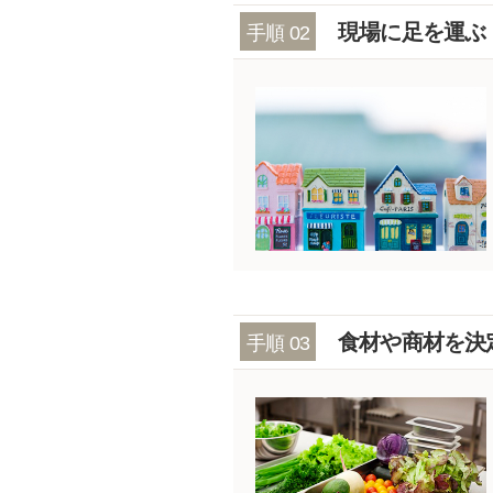
現場に足を運ぶ
手順 02
食材や商材を決
手順 03