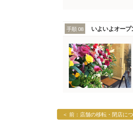
いよいよオープ
手順 08
＜ 前：店舗の移転・閉店に