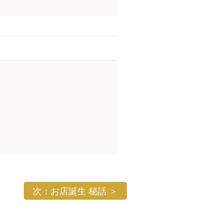
次：お店誕生 秘話 ＞