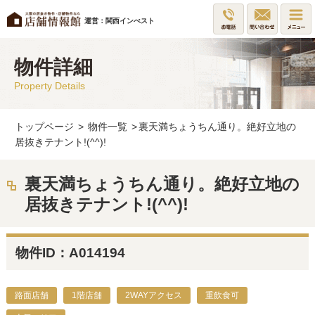
運営：関西インべスト
物件詳細
Property Details
トップページ
>
物件一覧
>
裏天満ちょうちん通り。絶好立地の
居抜きテナント!(^^)!
裏天満ちょうちん通り。絶好立地の
居抜きテナント!(^^)!
物件ID：A014194
路面店舗
1階店舗
2WAYアクセス
重飲食可