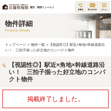
運営：関西インべスト
物件詳細
Property Details
トップページ
>
物件一覧
>
【視認性◎】駅近×角地×幹線道路沿
い！ 三拍子揃った好立地のコンパクト物件
【視認性◎】駅近×角地×幹線道路沿
い！ 三拍子揃った好立地のコンパ
クト物件
掲載終了しました。