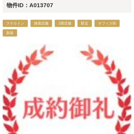
物件ID：A013707
スケルトン
路面店舗
1階店舗
駅近
オフィス街
新築