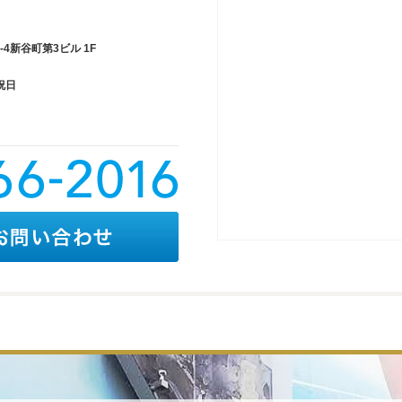
4新谷町第3ビル 1F
祝日