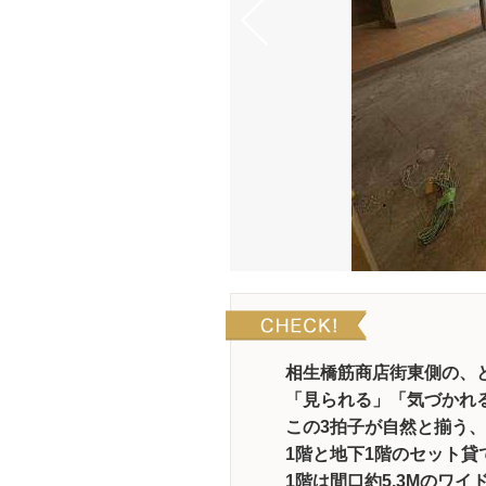
相生橋筋商店街東側の、
「見られる」「気づかれ
この3拍子が自然と揃う
1階と地下1階のセット貸
1階は間口約5.3Mのワイ