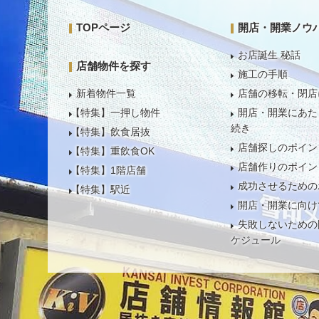
TOPページ
開店・開業ノウ
お店誕生 秘話
店舗物件を探す
施工の手順
新着物件一覧
店舗の移転・閉店
【特集】一押し物件
開店・開業にあた
続き
【特集】飲食居抜
店舗探しのポイン
【特集】重飲食OK
店舗作りのポイン
【特集】1階店舗
成功させるための
【特集】駅近
開店・開業に向け
失敗しないための
ケジュール