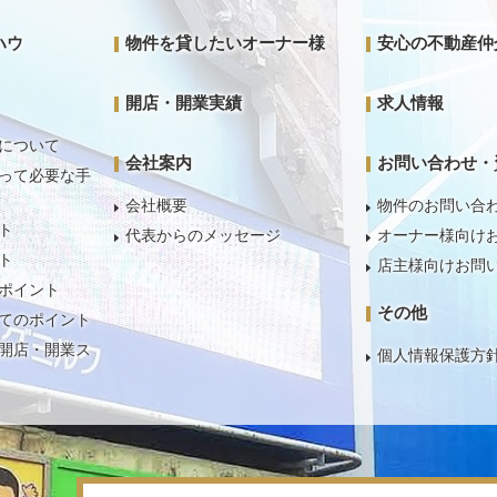
ハウ
物件を貸したいオーナー様
安心の不動産仲
開店・開業実績
求人情報
について
会社案内
お問い合わせ・
って必要な手
会社概要
物件のお問い合
ト
代表からのメッセージ
オーナー様向け
ト
店主様向けお問
ポイント
その他
てのポイント
開店・開業ス
個人情報保護方