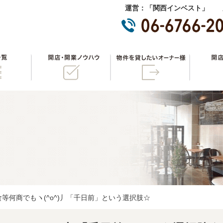
運営：「関西インベスト」 
物件一覧
開店・開業ノウハウ
物件を貸
等何商でもヽ(^o^)丿「千日前」という選択肢☆