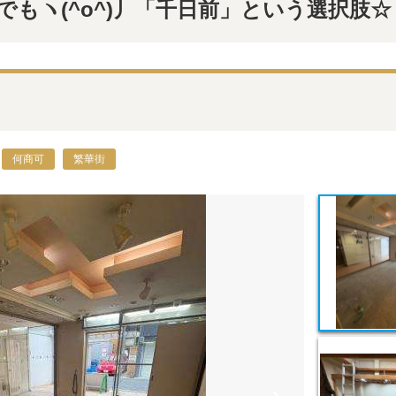
でもヽ(^o^)丿「千日前」という選択肢☆
何商可
繁華街