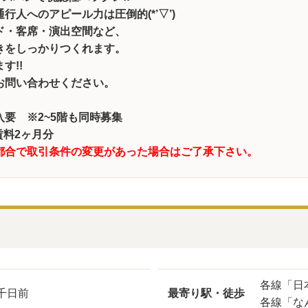
人へのアピール力は圧倒的(*’▽’)
ド・客席・演出空間など、
きをしっかりつくれます。
す!!
お問い合わせください。
加入要
※2~5階も同時募集
賃料2ヶ月分
都合で取引条件の変更があった場合はご了承下さい。
各線「日
千日前
最寄り駅・徒歩
各線「な