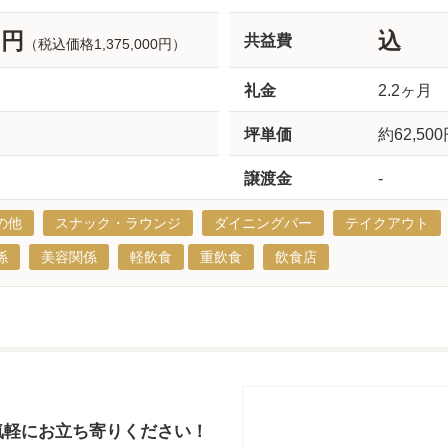
0円
込
共益費
（税込価格1,375,000円）
礼金
2.2ヶ月
坪単価
約62,50
譲渡金
-
の他
スナック・ラウンジ
ダイニングバー
テイクアウト
係
美容関係
軽飲食
重飲食
飲食店
気軽にお立ち寄りください！