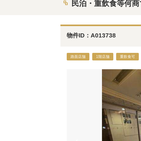
民泊・重飲食等何商
物件ID：A013738
路面店舗
1階店舗
重飲食可