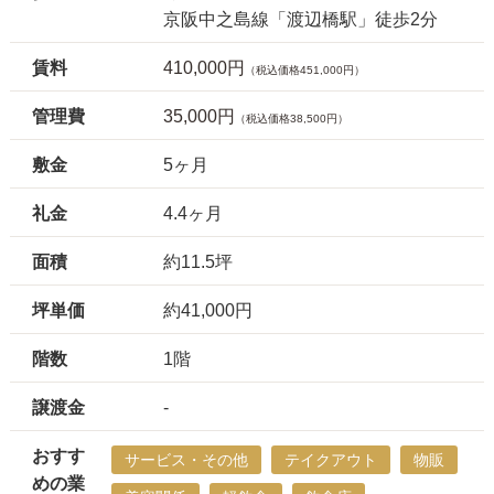
京阪中之島線「渡辺橋駅」徒歩2分
賃料
410,000円
（税込価格451,000円）
管理費
35,000円
（税込価格38,500円）
敷金
5ヶ月
礼金
4.4ヶ月
面積
約11.5坪
坪単価
約41,000円
階数
1階
譲渡金
-
おすす
サービス・その他
テイクアウト
物販
めの業