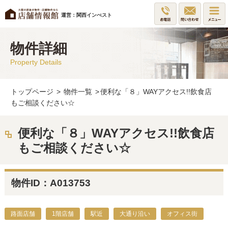
運営：関西インべスト
物件詳細
Property Details
トップページ
>
物件一覧
>
便利な「８」WAYアクセス!!飲食店
もご相談ください☆
便利な「８」WAYアクセス!!飲食店
もご相談ください☆
物件ID：A013753
路面店舗
1階店舗
駅近
大通り沿い
オフィス街