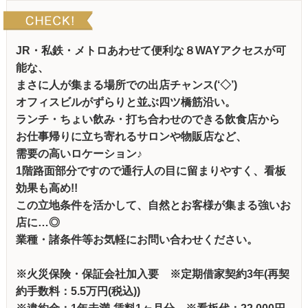
JR・私鉄・メトロあわせて便利な８WAYアクセスが可
能な、
まさに人が集まる場所での出店チャンス(‘◇’)ゞ
オフィスビルがずらりと並ぶ四ツ橋筋沿い。
ランチ・ちょい飲み・打ち合わせのできる飲食店から
お仕事帰りに立ち寄れるサロンや物販店など、
需要の高いロケーション♪
1階路面部分ですので通行人の目に留まりやすく、看板
効果も高め!!
この立地条件を活かして、自然とお客様が集まる強いお
店に…◎
業種・諸条件等お気軽にお問い合わせください。
※火災保険・保証会社加入要 ※定期借家契約3年(再契
約手数料：5.5万円(税込))
※違約金：1年未満-賃料1ヶ月分 ※看板代：22,000円