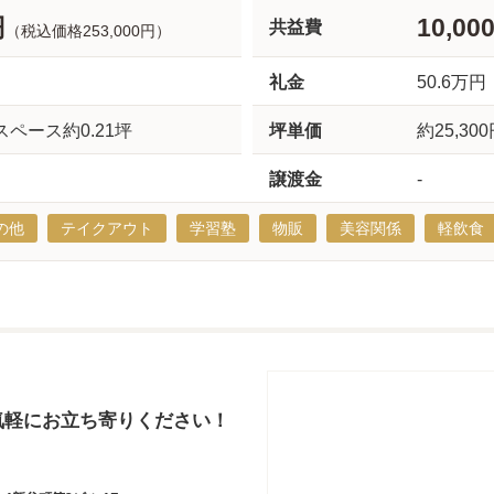
円
10,00
共益費
（税込価格253,000円）
礼金
50.6万円
スペース約0.21坪
坪単価
約25,30
譲渡金
-
の他
テイクアウト
学習塾
物販
美容関係
軽飲食
気軽にお立ち寄りください！