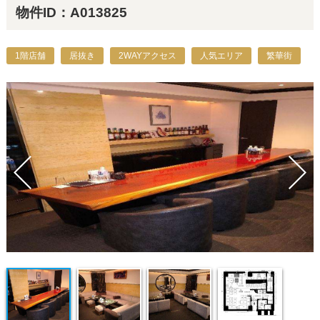
物件ID：A013825
1階店舗
居抜き
2WAYアクセス
人気エリア
繁華街