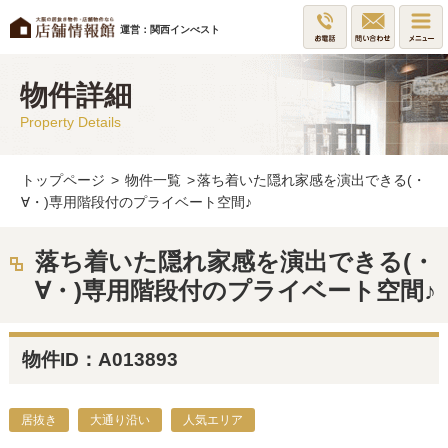
運営：関西インべスト
物件詳細
Property Details
トップページ
>
物件一覧
>
落ち着いた隠れ家感を演出できる(・
∀・)専用階段付のプライベート空間♪
落ち着いた隠れ家感を演出できる(・
∀・)専用階段付のプライベート空間♪
物件ID：A013893
居抜き
大通り沿い
人気エリア