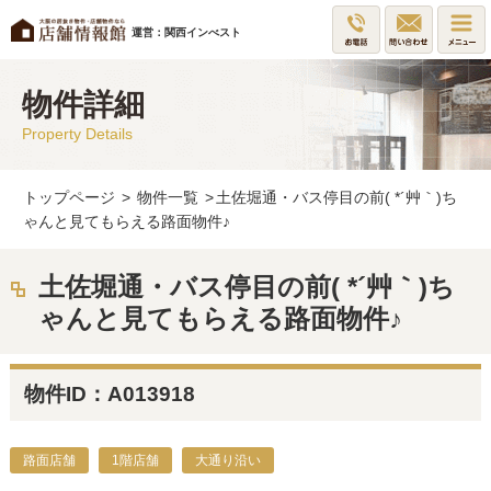
運営：関西インべスト
物件詳細
Property Details
トップページ
>
物件一覧
>
土佐堀通・バス停目の前( *´艸｀)ち
ゃんと見てもらえる路面物件♪
土佐堀通・バス停目の前( *´艸｀)ち
ゃんと見てもらえる路面物件♪
物件ID：A013918
路面店舗
1階店舗
大通り沿い