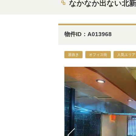
なかなか出ない北新
物件ID：A013968
居抜き
オフィス街
人気エリア