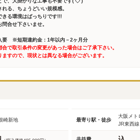
で、大掛かりな工事も不要です(‘◇’)ゞ
される、ちょうどいい規模感。
きる環境はばっちりです!!!
お問合せ下さいませ。
入要 ※短期違約金：1年以内－2ヶ月分
都合で取引条件の変更があった場合はご了承下さい。
りますので、現状とは異なる場合がございます。
大阪メト
根崎新地
最寄り駅・徒歩
JR東西
円
込
共益費