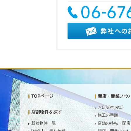
TOPページ
開店・開業ノウ
お店誕生 秘話
店舗物件を探す
施工の手順
新着物件一覧
店舗の移転・閉店