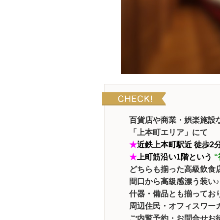
百貨店や商業・娯楽施設
「上本町エリア」にて
★
近鉄上本町駅近 徒歩2
★
上町筋沿い1階という
“
どちらも揃った高級飲食
間口から高級感漂う装い
什器・備品とも揃ってお
周辺住民・オフィスワー
ご内覧予約・お問合せお