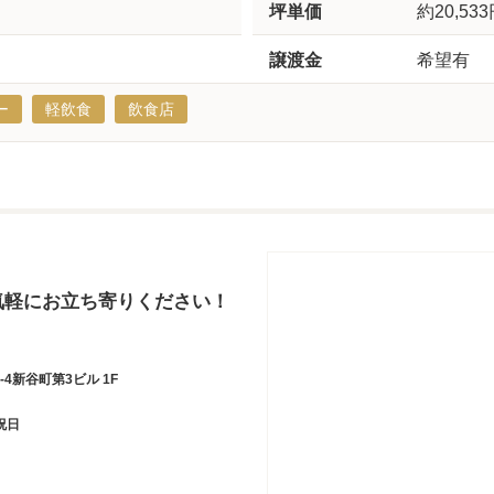
坪単価
約20,53
譲渡金
希望有
ー
軽飲食
飲食店
気軽にお立ち寄りください！
4新谷町第3ビル 1F
祝日