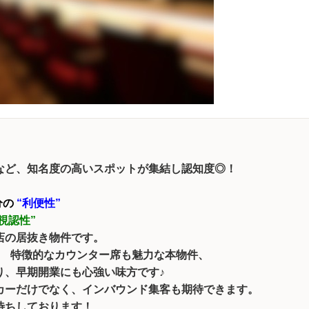
など、知名度の高いスポットが集結し認知度◎！
分の
“利便性”
視認性”
店の居抜き物件です。
♪ 特徴的なカウンター席も魅力な本物件、
り、早期開業にも心強い味方です♪
カーだけでなく、インバウンド集客も期待できます。
待ちしております！