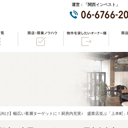
運営：「関西インベスト」 
物件一覧
開店・開業ノウハウ
物件を貸
店向け】幅広い客層ターゲットに！厨房内充実♪ 盛業店並ぶ「上本町」