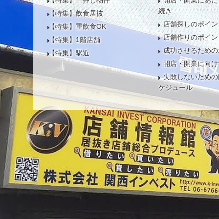
【特集】一押し物件
開店・開業にあた
続き
【特集】飲食居抜
店舗探しのポイン
【特集】重飲食OK
店舗作りのポイン
【特集】1階店舗
成功させるための
【特集】駅近
開店・開業に向け
失敗しないための
ケジュール