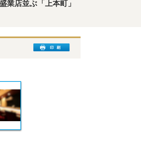
 盛業店並ぶ「上本町」