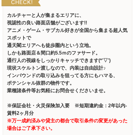
カルチャーと人が集まるエリアに、
視認性の良い路面店舗がございます!!
アニメ・ゲーム・サブカル好きが全国から集まる超人気
スポットで
通天閣エリアへも徒歩圏内という立地。
しかも路面店＆間口約5.5ｍのファサード。
通行人の視線をしっかりキャッチできます(*’▽’)
現状スケルトン渡しなので、内装は自由設計♪
インバウンドの取り込みを狙ってる方にもハマる、
ポテンシャル抜群の物件です。
業種諸条件等お気軽にお問合せくださいませ。
※保証会社・火災保険加入要 ※短期違約金：2年以内-
賃料2ヶ月分
※万一成約済みや貸主の都合で取引条件の変更があった
場合はご了承下さい。