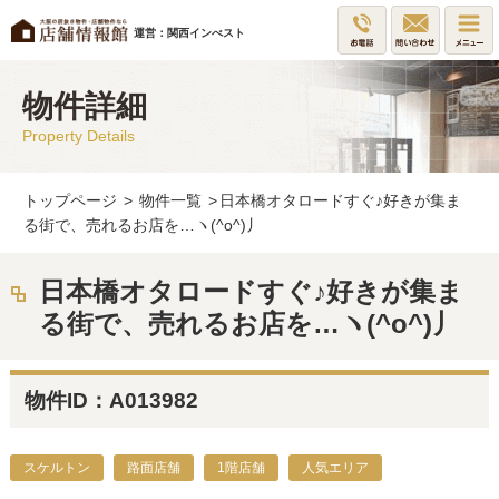
運営：関西インべスト
物件詳細
Property Details
トップページ
>
物件一覧
>
日本橋オタロードすぐ♪好きが集ま
る街で、売れるお店を…ヽ(^o^)丿
日本橋オタロードすぐ♪好きが集ま
る街で、売れるお店を…ヽ(^o^)丿
物件ID：A013982
スケルトン
路面店舗
1階店舗
人気エリア