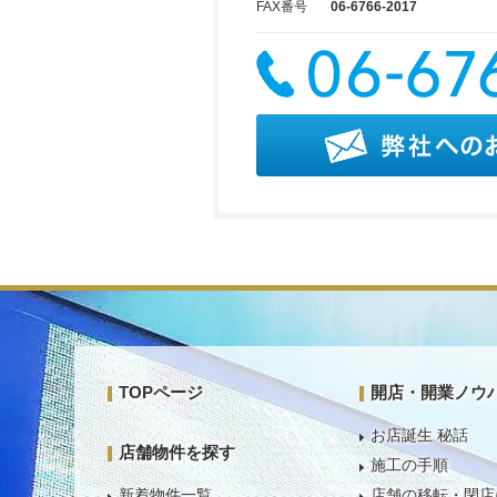
FAX番号
06-6766-2017
TOPページ
開店・開業ノウ
お店誕生 秘話
店舗物件を探す
施工の手順
新着物件一覧
店舗の移転・閉店