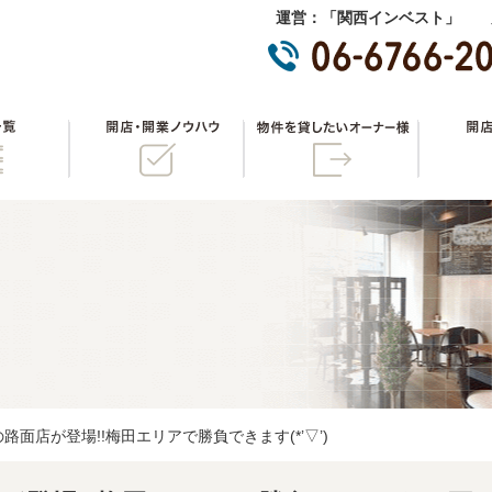
運営：「関西インベスト」 
物件一覧
開店・開業ノウハウ
物件を貸
路面店が登場!!梅田エリアで勝負できます(*’▽’)