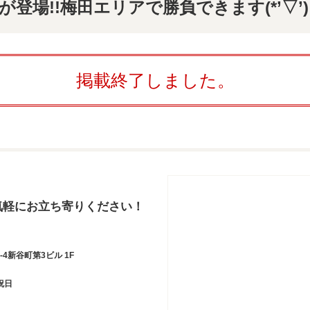
登場!!梅田エリアで勝負できます(*’▽’)
掲載終了しました。
気軽にお立ち寄りください！
4新谷町第3ビル 1F
祝日