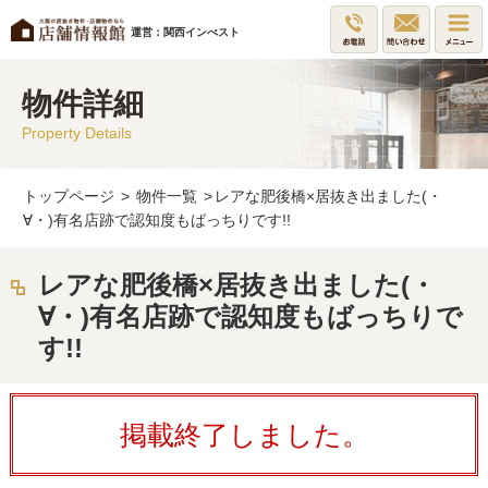
運営：関西インべスト
物件詳細
Property Details
トップページ
>
物件一覧
>
レアな肥後橋×居抜き出ました(・
∀・)有名店跡で認知度もばっちりです!!
レアな肥後橋×居抜き出ました(・
∀・)有名店跡で認知度もばっちりで
す!!
掲載終了しました。