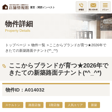
運営：関西インべスト
物件詳細
Property Details
トップページ
>
物件一覧
>
ここからブランドが育つ★2026年で
きたての新築路面テナント(*^_^*)
ここからブランドが育つ★2026年で
きたての新築路面テナント(*^_^*)
物件ID：A014032
スケルトン
路面店舗
1階店舗
人気エリア
新築