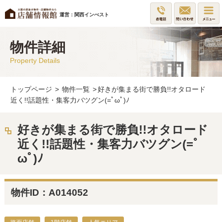
運営：関西インべスト
物件詳細
Property Details
トップページ
>
物件一覧
>
好きが集まる街で勝負!!オタロード
近く!!話題性・集客力バツグン(=ﾟωﾟ)ﾉ
好きが集まる街で勝負!!オタロード
近く!!話題性・集客力バツグン(=ﾟ
ωﾟ)ﾉ
物件ID：A014052