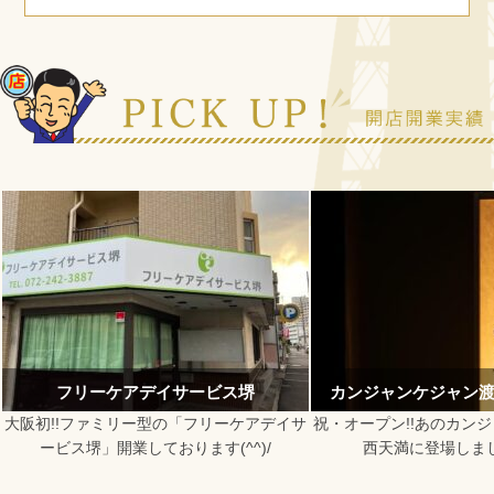
ビス堺
カンジャンケジャン渡 大阪西天満店
DOOR
リーケアデイサ
祝・オープン!!あのカンジャンケジャン渡が
最新設備で
(^^)/
西天満に登場しました(*´ω｀)
を。「DOO