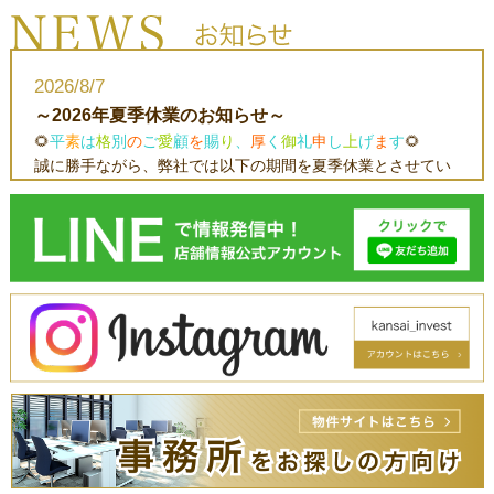
2026/8/7
～2026年夏季休業のお知らせ～
🌻
平
素
は
格
別
の
ご
愛
顧
を
賜
り
、
厚
く
御
礼
申
し
上
げ
ま
す
🌻
誠に勝手ながら、弊社では以下の期間を夏季休業とさせてい
ただきます。
ご不便をおかけいたしますが、何卒ご理解のほどお願い申し
上げます。
◆休業期間：2026
年8月13日（木）～8月16日（日）
※2026年８月17日（月）より、通常営業いたします。
また、休業期間中に頂きましたお問合せにつきましては、
2026年8月17日（月）以降、順次対応させていただきます。