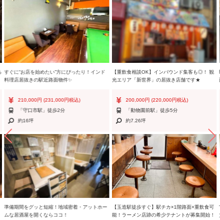
る
すぐに“お店を始めたい”方にぴったり！インド
【重飲食相談OK】インバウンド集客も◎！ 観
料理店居抜きの駅近路面物件✨
光エリア「新世界」の居抜き店舗です★
210,000円
(231,000円税込)
200,000円
(220,000円税込)
「守口市駅」徒歩2分
「動物園前駅」徒歩5分
約16坪
約7.26坪
準備期間をグッと短縮！地域密着・アットホー
【玉造駅徒歩すぐ】駅チカ×1階路面×重飲食可
ムな居酒屋を開くならココ！
能！ラーメン店跡の希少テナントが募集開始！