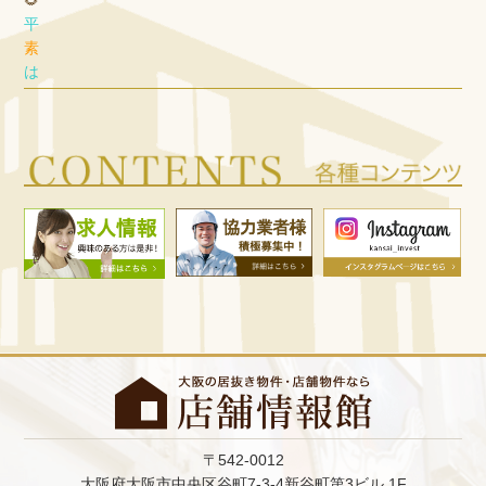
平
素
は
格
別
の
ご
愛
顧
を
賜
り
、
厚
く
御
礼
申
し
〒542-0012
上
大阪府大阪市中央区谷町7-3-4新谷町第3ビル 1F