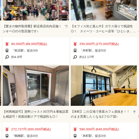
認
【驚きの物件取得費】駅近商店街内店舗！ ワ
【オフィス街ど真ん中】ガラス張りで視認性
ンオペ◎の小型店舗です♪
◎！ スイーツ・コーヒー店等「ひといき」の
場にどうぞ！
80,000円
(88,000円税込)
250,000円
(275,000円税込)
「粉浜駅」徒歩3分
「本町駅」徒歩5分
約4.8坪
約12.17坪
！
【何商相談可】賃料ジャスト30万円＆看板設置
【本町】この立地で美装カフェ居抜き！！ そ
も相談可！前面自動ドアで視認性も◎！
のまま営業したくなる2フロア貸♪
272,727円
(300,000円税込)
590,000円
(649,000円税込)
「鶴橋駅」徒歩4分
「本町駅」徒歩3分