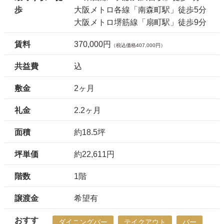
歩
大阪メトロ各線「南森町駅」徒歩5分
大阪メトロ堺筋線「扇町駅」徒歩9分
賃料
370,000円
（税込価格407,000円）
共益費
込
敷金
2ヶ月
礼金
2.2ヶ月
面積
約18.5坪
坪単価
約22,611円
階数
1階
譲渡金
希望有
おすす
ダイニングバー
テイクアウト
バー