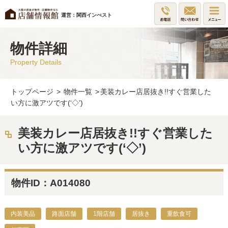
運営：関西インべスト
物件詳細
Property Details
トップページ
>
物件一覧
>
美装カレー店居抜き!!すぐ営業した
い方に激アツです(‘◇’)ゞ
美装カレー店居抜き!!すぐ営業した
い方に激アツです(‘◇’)ゞ
物件ID：A014080
内装美品
路面店舗
1階店舗
居抜き
重飲食可