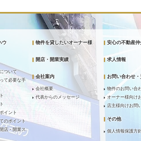
ハウ
物件を貸したいオーナー様
安心の不動産仲
開店・開業実績
求人情報
について
会社案内
お問い合わせ・
って必要な手
会社概要
物件のお問い合
ト
代表からのメッセージ
オーナー様向け
ト
店主様向けお問
ポイント
その他
てのポイント
開店・開業ス
個人情報保護方