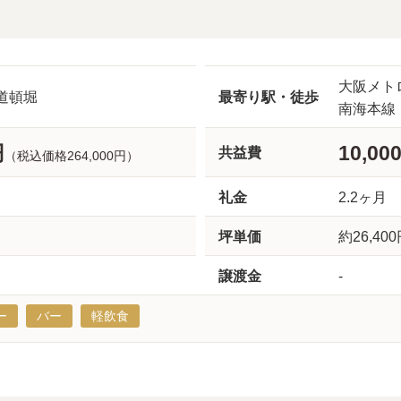
大阪メト
道頓堀
最寄り駅・徒歩
南海本線
円
10,00
共益費
（税込価格264,000円）
礼金
2.2ヶ月
坪単価
約26,40
譲渡金
-
ー
バー
軽飲食