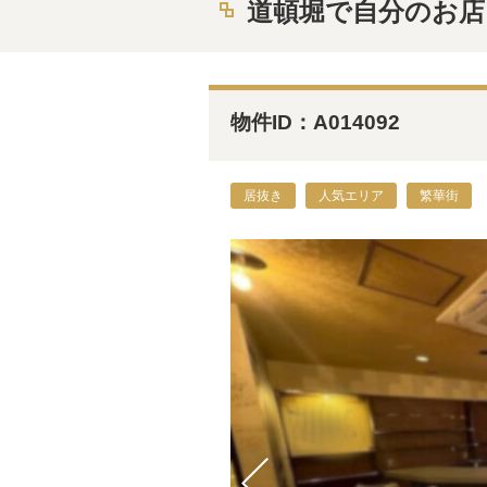
道頓堀で自分のお店を
物件ID：A014092
居抜き
人気エリア
繁華街