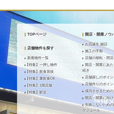
TOPページ
開店・開業ノウ
お店誕生 秘話
店舗物件を探す
施工の手順
新着物件一覧
店舗の移転・閉店
【特集】一押し物件
開店・開業にあた
続き
【特集】飲食居抜
店舗探しのポイン
【特集】重飲食OK
店舗作りのポイン
【特集】1階店舗
成功させるための
【特集】駅近
開店・開業に向け
失敗しないための
ケジュール