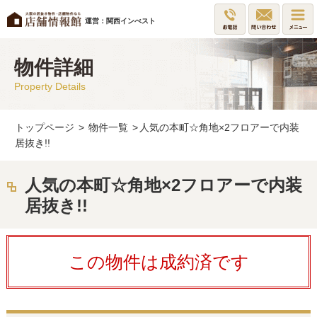
運営：関西インべスト
物件詳細
Property Details
トップページ
>
物件一覧
>
人気の本町☆角地×2フロアーで内装
居抜き!!
人気の本町☆角地×2フロアーで内装
居抜き!!
この物件は成約済です