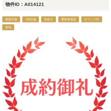
物件ID：A014121
路面店舗
1階店舗
居抜き
重飲食相談
オフィス街
角地