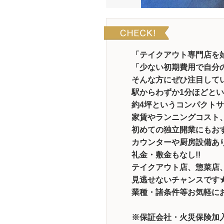
「テイクアウト専門店を
「少ない初期費用で自分
そんな方にぜひ注目して
駅からわずか1分ほどと
約4坪というコンパクト
家賃やランニングコスト
初めての独立開業にもお
カウンターや厨房設備あり
礼金・敷金もなし!!
テイクアウト店、惣菜店
見逃せないチャンスです
業種・諸条件等お気軽に
※保証会社・火災保険