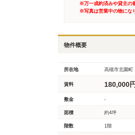
※万一成約済みや貸主の
※写真は営業中の物にな
物件概要
所在地
高槻市北園町
180,000
賃料
敷金
-
面積
約4坪
階数
1階