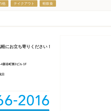
の他
テイクアウト
軽飲食
気軽にお立ち寄りください！
4新谷町第3ビル 1F
祝日