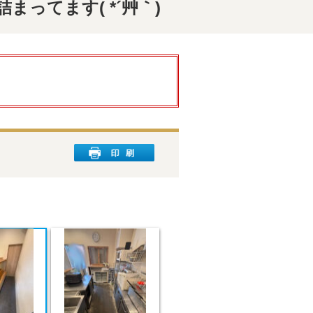
ってます( *´艸｀)