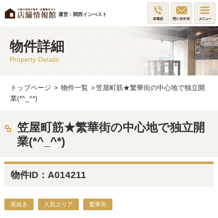
運営：関西インべスト
物件詳細
Property Details
トップページ
>
物件一覧
>
笠屋町筋★繁華街の中心地で独立開
業(*^_^*)
笠屋町筋★繁華街の中心地で独立開
業(*^_^*)
物件ID：A014211
居抜き
人気エリア
繁華街