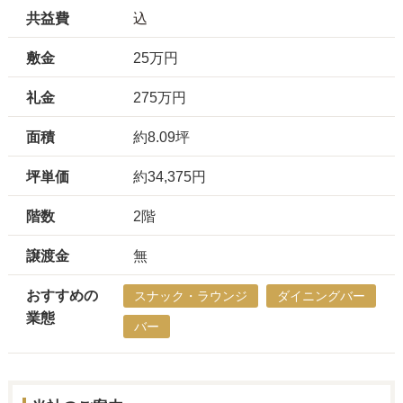
共益費
込
敷金
25万円
礼金
275万円
面積
約8.09坪
坪単価
約34,375円
階数
2階
譲渡金
無
おすすめの
スナック・ラウンジ
ダイニングバー
業態
バー