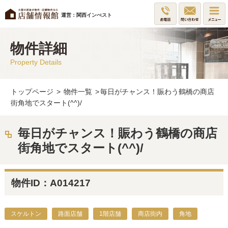
運営：関西インべスト
物件詳細
Property Details
トップページ
>
物件一覧
>
毎日がチャンス！賑わう鶴橋の商店
街角地でスタート(^^)/
毎日がチャンス！賑わう鶴橋の商店
街角地でスタート(^^)/
物件ID：A014217
スケルトン
路面店舗
1階店舗
商店街内
角地