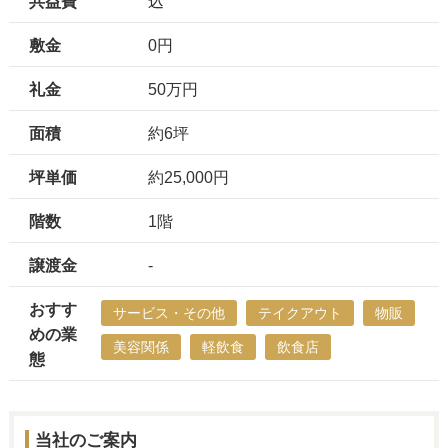
共益費
込
敷金
0円
礼金
50万円
面積
約6坪
坪単価
約25,000円
階数
1階
譲渡金
-
おすす
サービス・その他
テイクアウト
物販
めの業
美容関係
軽飲食
飲食店
態
当社のご案内