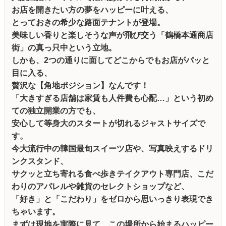
お店を開きたい方の夢をハッピーに叶える、
とっておきの希少な路面テナントが登場。
美味しい香りと楽しそうな声が飛び交う「鶴橋本通商店
街」の真っ只中という立地。
しかも、2つの通りに面してどこからでもお店がパッと
目に入る、
贅沢な【角地ポジション】なんです！
「大きすぎる店舗は家賃も人件費も心配…」という初め
ての独立開業の方でも、
安心して等身大のスタートが切れるジャストサイズで
す。
今大流行中の韓国最旬スイーツ店や、写真映えするドリ
ンクスタンド、
サクッと立ち寄れる食べ歩きテイクアウト専門店、こだ
わりのアパレルや雑貨のセレクトショップなど、
「好き」と「こだわり」をゼロから思いっきり表現でき
ちゃいます。
まずは現地を実際に見て、この場所から始まるハッピー