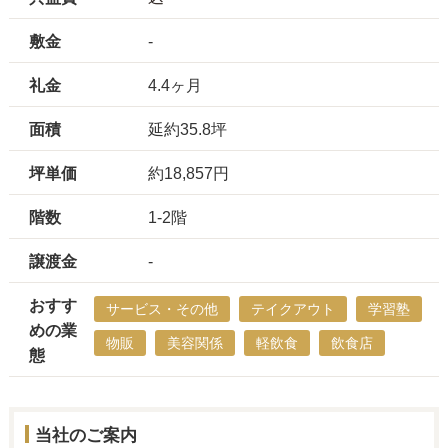
敷金
-
礼金
4.4ヶ月
面積
延約35.8坪
坪単価
約18,857円
階数
1-2階
譲渡金
-
おすす
サービス・その他
テイクアウト
学習塾
めの業
物販
美容関係
軽飲食
飲食店
態
当社のご案内