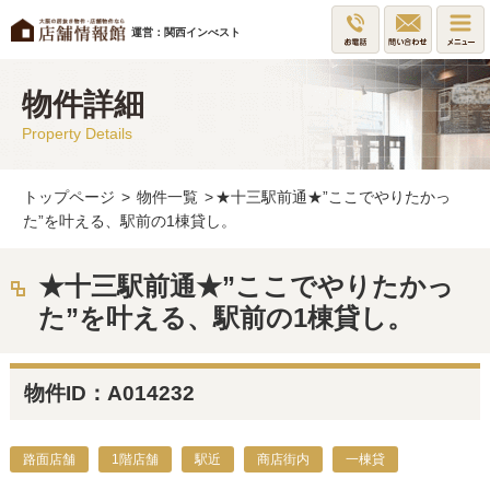
運営：関西インべスト
物件詳細
Property Details
トップページ
>
物件一覧
>
★十三駅前通★”ここでやりたかっ
た”を叶える、駅前の1棟貸し。
★十三駅前通★”ここでやりたかっ
た”を叶える、駅前の1棟貸し。
物件ID：A014232
路面店舗
1階店舗
駅近
商店街内
一棟貸