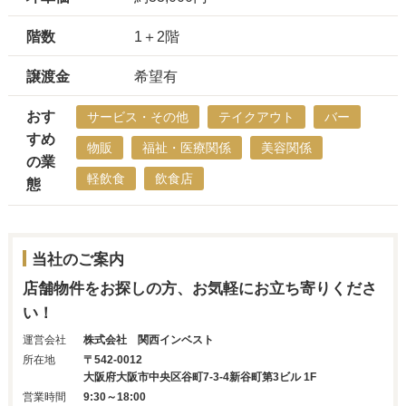
階数
1＋2階
譲渡金
希望有
おす
サービス・その他
テイクアウト
バー
すめ
物販
福祉・医療関係
美容関係
の業
軽飲食
飲食店
態
当社のご案内
店舗物件をお探しの方、お気軽にお立ち寄りくださ
い！
運営会社
株式会社 関西インベスト
所在地
〒542-0012
大阪府大阪市中央区谷町7-3-4新谷町第3ビル 1F
営業時間
9:30～18:00