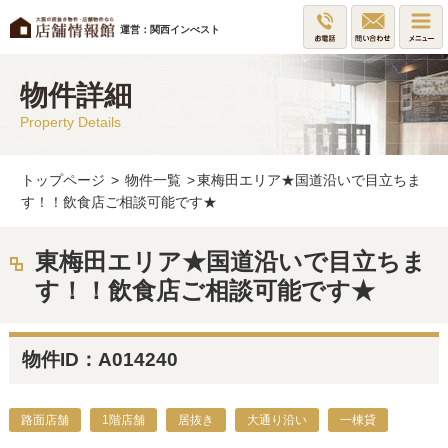
運営：関西インべスト
物件詳細
Property Details
トップページ
>
物件一覧
>
東梅田エリア★国道沿いで目立ちま
す！！飲食店ご相談可能です★
東梅田エリア★国道沿いで目立ちま
す！！飲食店ご相談可能です★
物件ID：A014240
路面店舗
1階店舗
居抜き
大通り沿い
一棟貸