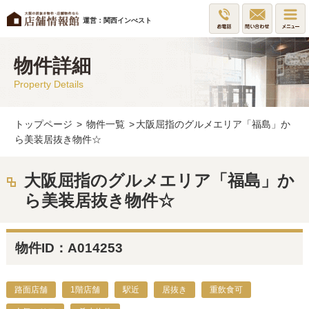
運営：関西インべスト
物件詳細
Property Details
トップページ
>
物件一覧
>
大阪屈指のグルメエリア「福島」か
ら美装居抜き物件☆
大阪屈指のグルメエリア「福島」か
ら美装居抜き物件☆
物件ID：A014253
路面店舗
1階店舗
駅近
居抜き
重飲食可