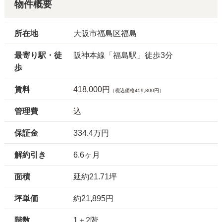
物件概要
所在地
大阪市福島区福島
最寄り駅・徒
阪神本線「福島駅」徒歩3分
歩
賃料
418,000円
（税込価格459,800円）
管理費
込
保証金
334.4万円
解約引き
6.6ヶ月
面積
延約21.71坪
坪単価
約21,895円
階数
1＋2階