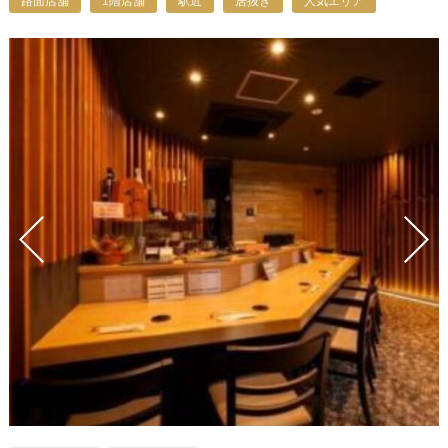
路面店舗
1階店舗
駅近
居抜き
人気エリア