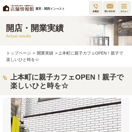
運営：関西インべスト
開店・開業実績
Actual results
トップページ
>
開業実績
>
上本町に親子カフェOPEN！親子で
楽しいひと時を☆
上本町に親子カフェOPEN！親子で
楽しいひと時を☆