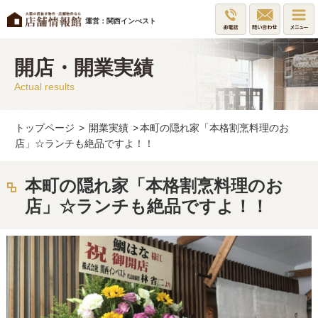
運営：関西インべスト
開店・開業実績
Actual results
トップページ
>
開業実績
>
本町の隠れ家「本格割烹料理のお
店」☆ランチも絶品ですよ！！
本町の隠れ家「本格割烹料理のお
店」☆ランチも絶品ですよ！！