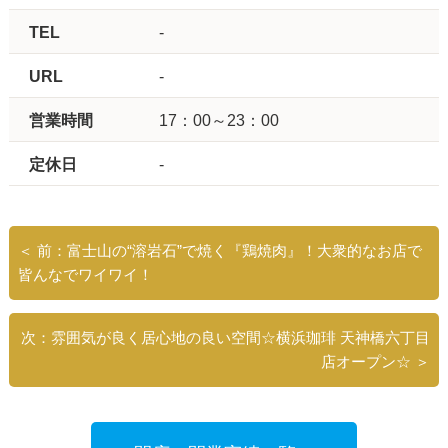
TEL
-
URL
-
営業時間
17：00～23：00
定休日
-
＜ 前：富士山の“溶岩石”で焼く『鶏焼肉』！大衆的なお店で
皆んなでワイワイ！
次：雰囲気が良く居心地の良い空間☆横浜珈琲 天神橋六丁目
店オープン☆ ＞