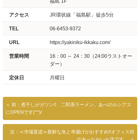
福島 1F
アクセス
JR環状線「福島駅」徒歩5分
TEL
06-6453-9372
URL
https://yakiniku-ikkaku.com/
営業時間
16：00 ～ 24：30（24:00ラストオー
ダー）
定休日
月曜日
＜ 前：煮干しがガツン!! 二郎系ラーメン、あべのルシアス
にOPENです(^^)/
次：≪市場直送≫新鮮な魚と串揚げがおすすめ!!オフィス街
のあったかいお店です。 ＞