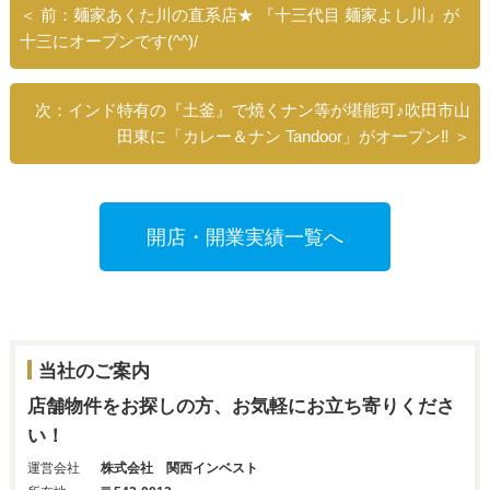
＜ 前：麺家あくた川の直系店★ 『十三代目 麺家よし川』が
十三にオープンです(^^)/
次：インド特有の『土釜』で焼くナン等が堪能可♪吹田市山
田東に「カレー＆ナン Tandoor」がオープン‼ ＞
開店・開業実績一覧へ
当社のご案内
店舗物件をお探しの方、お気軽にお立ち寄りくださ
い！
運営会社
株式会社 関西インベスト