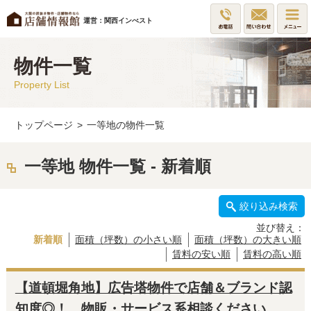
運営：関西インべスト
物件一覧
Property List
トップページ
>
一等地の物件一覧
一等地 物件一覧 - 新着順
絞り込み検索
並び替え：
新着順
面積（坪数）の小さい順
面積（坪数）の大きい順
賃料の安い順
賃料の高い順
【道頓堀角地】広告塔物件で店舗＆ブランド認
知度◎！ 物販・サービス系相談ください